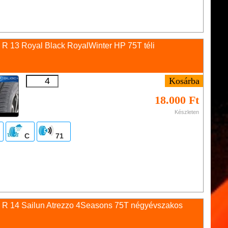
 R 13 Royal Black RoyalWinter HP 75T téli
18.000 Ft
Készleten
C
71
 R 14 Sailun Atrezzo 4Seasons 75T négyévszakos