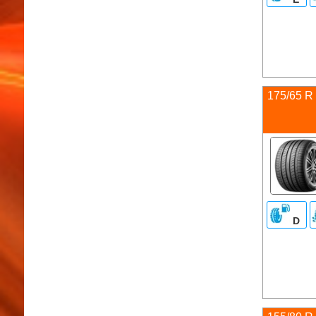
175/65 R
D