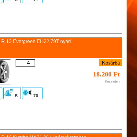
 R 13 Evergreen EH22 79T nyári
18.200 Ft
Készleten
B
70