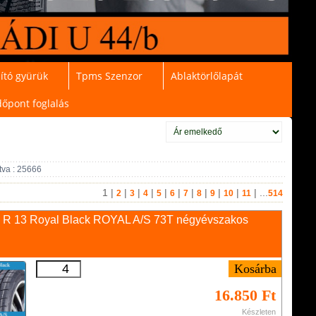
ító gyürük
Tpms Szenzor
Ablaktörlőlapát
dőpont foglalás
tva : 25666
1
|
|
|
|
|
|
|
|
|
|
| ...
2
3
4
5
6
7
8
9
10
11
514
 R 13 Royal Black ROYAL A/S 73T négyévszakos
16.850 Ft
Készleten