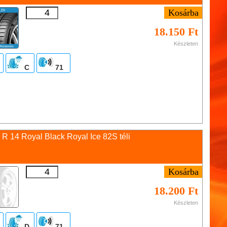
18.150 Ft
Készleten
C
71
 R 14 Royal Black Royal Ice 82S téli
18.200 Ft
Készleten
D
71