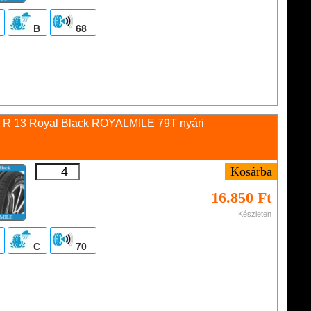
B
68
 R 13 Royal Black ROYALMILE 79T nyári
16.850 Ft
Készleten
C
70