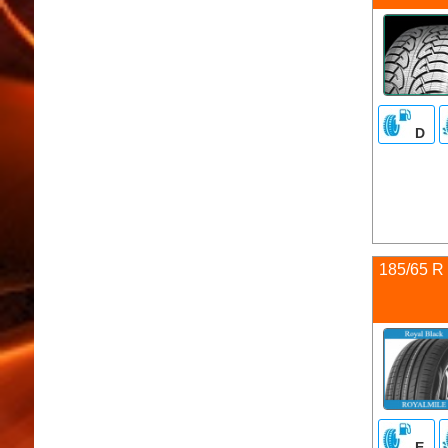
D
185/65 R
E