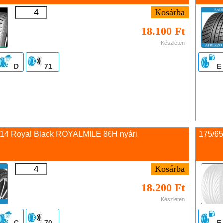
18.100 Ft
Készleten
D
71
E
 14 Royal Black ROYALMILE 86H nyári
175/65
18.200 Ft
Készleten
C
70
E