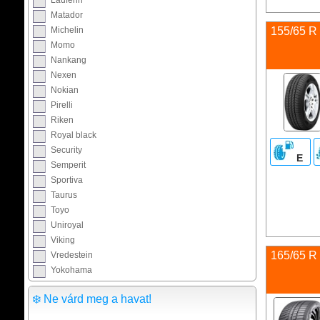
Matador
Michelin
155/65 R 
Momo
Nankang
Nexen
Nokian
Pirelli
Riken
Royal black
Security
E
Semperit
Sportiva
Taurus
Toyo
Uniroyal
Viking
165/65 R
Vredestein
Yokohama
❄️ Ne várd meg a havat!