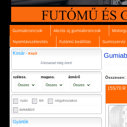
Gumiabroncsok
Akciós új gumiabroncsok
Motorg
Nyomtávszélesítés
Futómű beállítás
Gumiszervíz
Kosár -
Kiürít
Gumiab
A kosarad még üres!
széless.
magass.
átmérő
Összesen:
155/70 R
nyári
téli
négyévszakos
defekttűrő
Gyártók