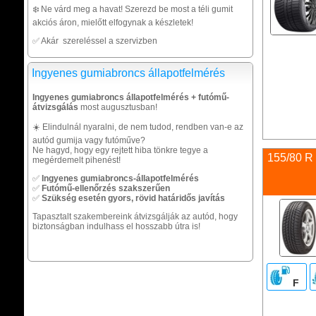
❄️ Ne várd meg a havat! Szerezd be most a téli gumit
akciós áron, mielőtt elfogynak a készletek!
✅ Akár szereléssel a szervizben
Ingyenes gumiabroncs állapotfelmérés
Ingyenes gumiabroncs állapotfelmérés + futómű-
átvizsgálás
most augusztusban!
☀️ Elindulnál nyaralni, de nem tudod, rendben van-e az
autód gumija vagy futóműve?
Ne hagyd, hogy egy rejtett hiba tönkre tegye a
155/80 R 
megérdemelt pihenést!
✅
Ingyenes gumiabroncs-állapotfelmérés
✅
Futómű-ellenőrzés szakszerűen
✅
Szükség esetén gyors, rövid határidős javítás
Tapasztalt szakembereink átvizsgálják az autód, hogy
biztonságban indulhass el hosszabb útra is!
F