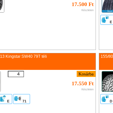
17.500 Ft
Készleten
E
13 Kingstar SW40 79T téli
155/80
17.550 Ft
Készleten
E
71
D