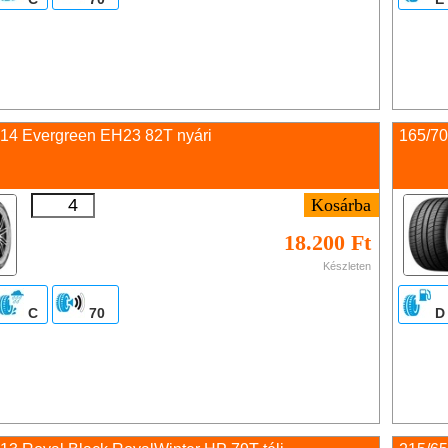
 14 Evergreen EH23 82T nyári
165/70
18.200 Ft
Készleten
C
70
D