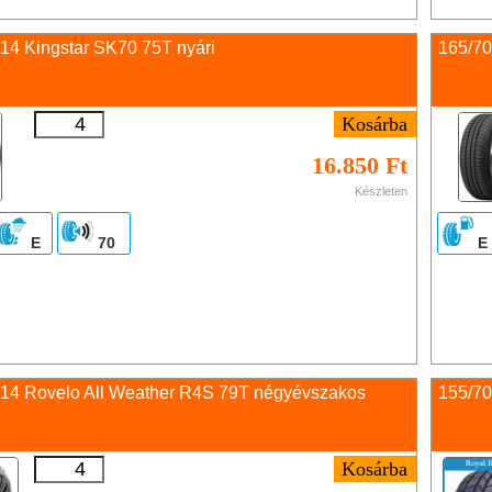
14 Kingstar SK70 75T nyári
165/70
16.850 Ft
Készleten
E
70
E
 14 Rovelo All Weather R4S 79T négyévszakos
155/70