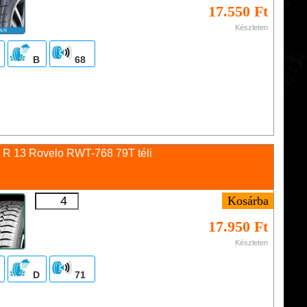
17.550 Ft
Készleten
B
68
 R 13 Rovelo RWT-768 79T téli
17.950 Ft
Készleten
D
71