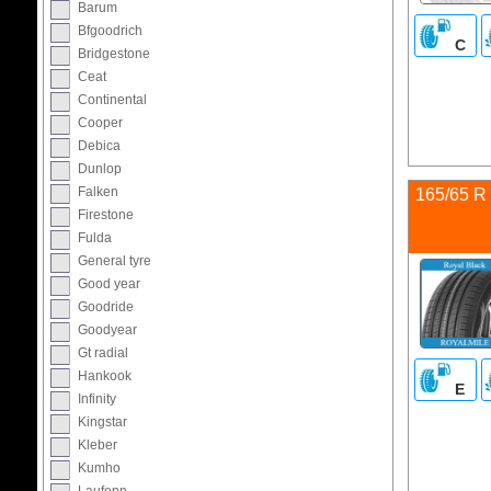
Barum
Bfgoodrich
C
Bridgestone
Ceat
Continental
Cooper
Debica
Dunlop
Falken
165/65 R
Firestone
Fulda
General tyre
Good year
Goodride
Goodyear
Gt radial
Hankook
E
Infinity
Kingstar
Kleber
Kumho
Laufenn