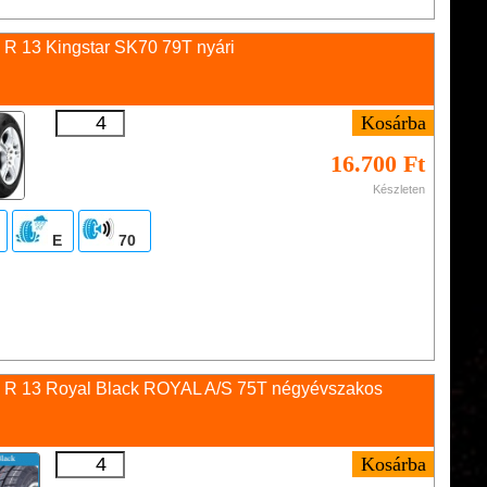
 R 13 Kingstar SK70 79T nyári
16.700 Ft
Készleten
E
70
 R 13 Royal Black ROYAL A/S 75T négyévszakos