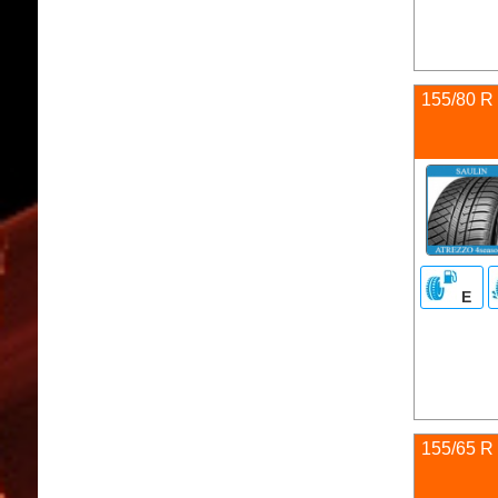
155/80 R
E
155/65 R