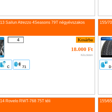
 13 Sailun Atrezzo 4Seasons 79T négyévszakos
155/70
18.000 Ft
Készleten
C
71
D
 14 Rovelo RWT-768 75T téli
155/65