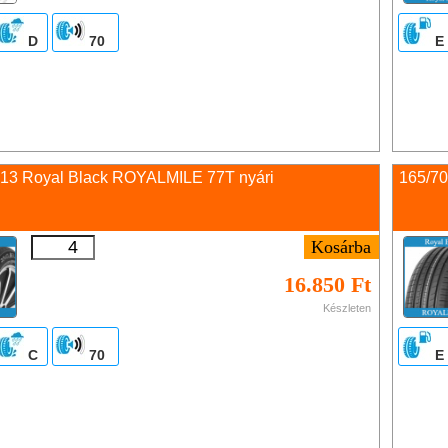
D
70
E
 13 Royal Black ROYALMILE 77T nyári
165/70
16.850 Ft
Készleten
C
70
E