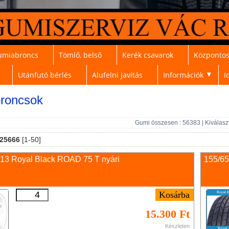
umiabroncs
Tömlő, belső
Kerék csavarok
Központos
Utánfutó bérlés
Alufelni javítás
Információk
I
▼
roncsok
Gumi összesen : 56383 | Kiválasz
25666
[1-50]
 13 Royal Black ROAD 75 T nyári
155/65
15.300 Ft
Készleten