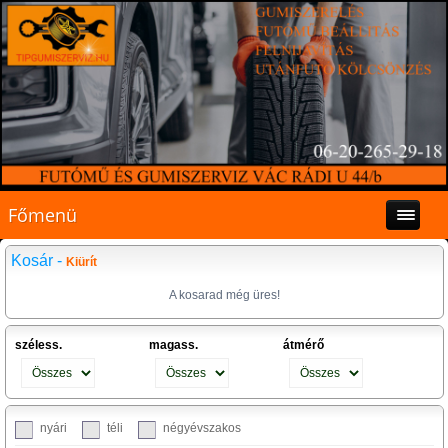
Főmenü
Kosár -
Kiürít
A kosarad még üres!
széless.
magass.
átmérő
nyári
téli
négyévszakos