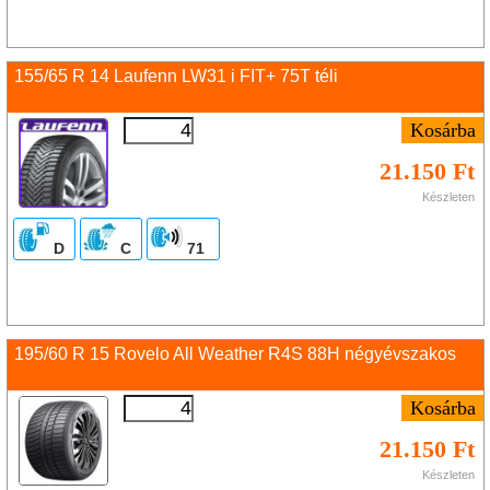
155/65 R 14 Laufenn LW31 i FIT+ 75T téli
21.150 Ft
Készleten
D
C
71
195/60 R 15 Rovelo All Weather R4S 88H négyévszakos
21.150 Ft
Készleten