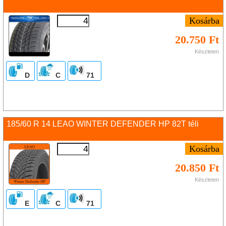
20.750 Ft
Készleten
D
C
71
185/60 R 14 LEAO WINTER DEFENDER HP 82T téli
20.850 Ft
Készleten
E
C
71