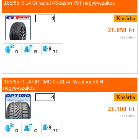
165/65 R 14 Gt radial 4Season 79T négyévszakos
21.050 Ft
Készleten
D
B
71
185/65 R 14 OPTIMO OL41 All Weather 86 H
négyévszakos
21.100 Ft
Készleten
D
C
71