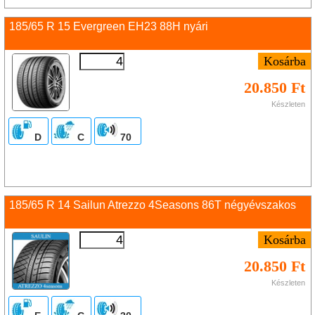
185/65 R 15 Evergreen EH23 88H nyári
20.850 Ft
Készleten
D
C
70
185/65 R 14 Sailun Atrezzo 4Seasons 86T négyévszakos
20.850 Ft
Készleten