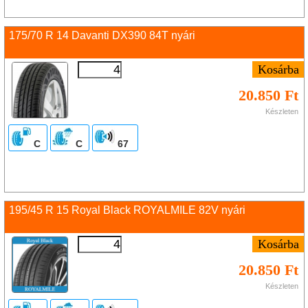
175/70 R 14 Davanti DX390 84T nyári
20.850 Ft
Készleten
C
C
67
195/45 R 15 Royal Black ROYALMILE 82V nyári
20.850 Ft
Készleten