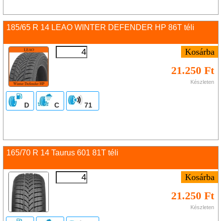
185/65 R 14 LEAO WINTER DEFENDER HP 86T téli
21.250 Ft
Készleten
D
C
71
165/70 R 14 Taurus 601 81T téli
21.250 Ft
Készleten