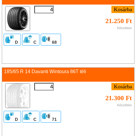
21.250 Ft
Készleten
D
C
68
185/65 R 14 Davanti Wintoura 86T téli
21.300 Ft
Készleten
D
C
71