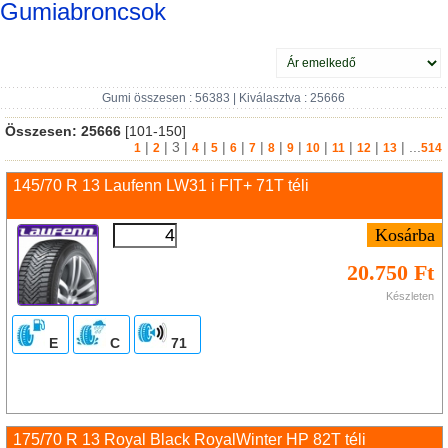
Gumiabroncsok
Gumi összesen : 56383 | Kiválasztva : 25666
Összesen:
25666
[101-150]
|
|
3
|
|
|
|
|
|
|
|
|
|
| ...
1
2
4
5
6
7
8
9
10
11
12
13
514
145/70 R 13 Laufenn LW31 i FIT+ 71T téli
20.750 Ft
Készleten
E
C
71
175/70 R 13 Royal Black RoyalWinter HP 82T téli