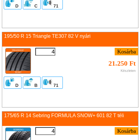
D
C
71
195/50 R 15 Triangle TE307 82 V nyári
21.250 Ft
Készleten
D
B
71
175/65 R 14 Sebring FORMULA SNOW+ 601 82 T téli