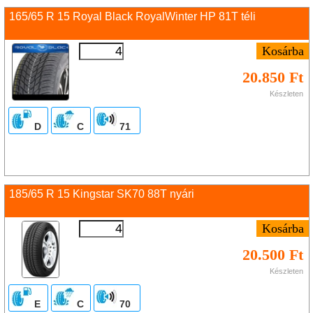
165/65 R 15 Royal Black RoyalWinter HP 81T téli
20.850 Ft
Készleten
D
C
71
185/65 R 15 Kingstar SK70 88T nyári
20.500 Ft
Készleten
E
C
70