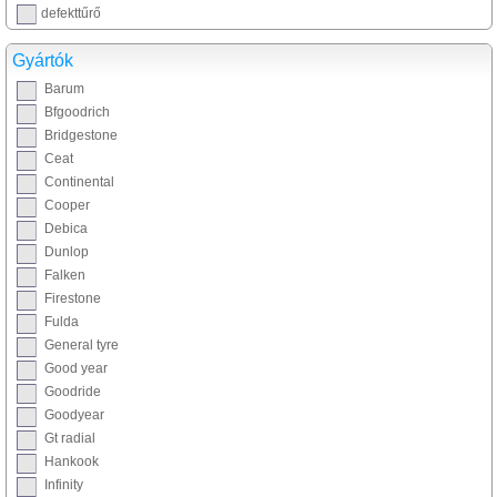
defekttűrő
Gyártók
Barum
Bfgoodrich
Bridgestone
Ceat
Continental
Cooper
Debica
Dunlop
Falken
Firestone
Fulda
General tyre
Good year
Goodride
Goodyear
Gt radial
Hankook
Infinity