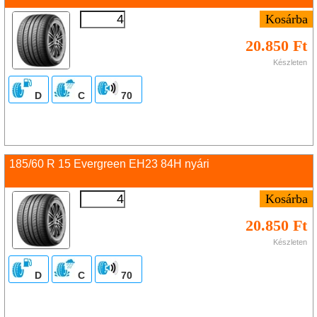
20.850 Ft
Készleten
D
C
70
185/60 R 15 Evergreen EH23 84H nyári
20.850 Ft
Készleten
D
C
70