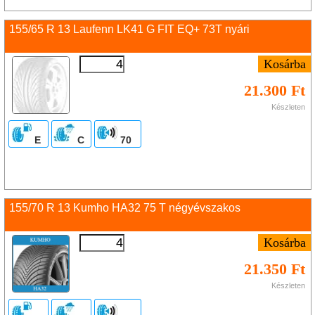
155/65 R 13 Laufenn LK41 G FIT EQ+ 73T nyári
21.300 Ft
Készleten
E
C
70
155/70 R 13 Kumho HA32 75 T négyévszakos
21.350 Ft
Készleten