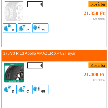
21.350 Ft
Készleten
D
C
71
175/70 R 13 Apollo AMAZER XP 82T nyári
21.400 Ft
Készleten
D
C
68