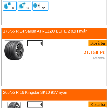
D
C
72
175/65 R 14 Sailun ATREZZO ELITE 2 82H nyári
21.150 Ft
Készleten
205/55 R 16 Kingstar SK10 91V nyári