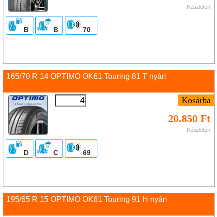
Készleten
B
B
70
165/70 R 14 OPTIMO OK61 Touring 81 T nyári
20.850 Ft
Készleten
D
C
69
195/65 R 15 OPTIMO OK61 Touring 91 H nyári