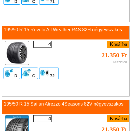
D
C
71
195/50 R 15 Rovelo All Weather R4S 82H négyévszakos
21.350 Ft
Készleten
D
C
72
195/50 R 15 Sailun Atrezzo 4Seasons 82V négyévszakos
21.350 Ft