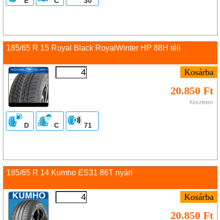
E
C
30
185/65 R 15 Royal Black RoyalWinter HP 88H téli
20.850 Ft
Készleten
D
C
71
185/65 R 14 Kumho ES31 86T nyári
20.850 Ft