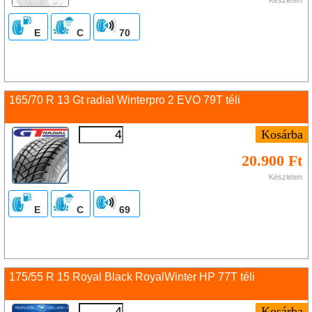
E
C
70
165/70 R 13 Gt radial Winterpro 2 EVO 79T téli
20.900 Ft
Készleten
E
C
69
175/55 R 15 Royal Black RoyalWinter HP 77T téli