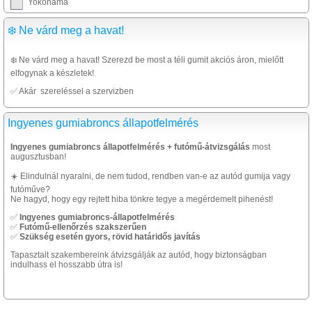
Yokohama
❄️ Ne várd meg a havat!
❄️ Ne várd meg a havat! Szerezd be most a téli gumit akciós áron, mielőtt
elfogynak a készletek!
✅ Akár szereléssel a szervizben
Ingyenes gumiabroncs állapotfelmérés
Ingyenes gumiabroncs állapotfelmérés + futómű-átvizsgálás
most
augusztusban!
☀️ Elindulnál nyaralni, de nem tudod, rendben van-e az autód gumija vagy
futóműve?
Ne hagyd, hogy egy rejtett hiba tönkre tegye a megérdemelt pihenést!
✅
Ingyenes gumiabroncs-állapotfelmérés
✅
Futómű-ellenőrzés szakszerűen
✅
Szükség esetén gyors, rövid határidős javítás
Tapasztalt szakembereink átvizsgálják az autód, hogy biztonságban
indulhass el hosszabb útra is!