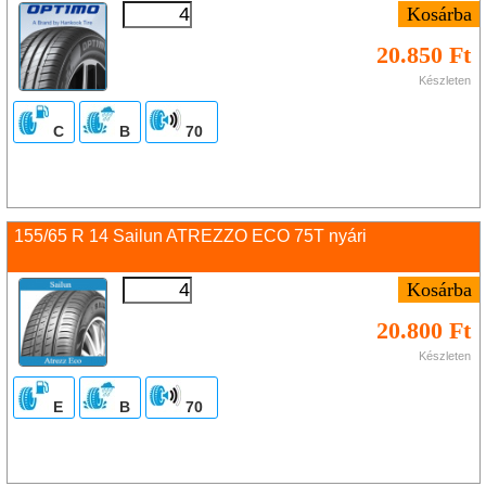
20.850 Ft
Készleten
C
B
70
155/65 R 14 Sailun ATREZZO ECO 75T nyári
20.800 Ft
Készleten
E
B
70