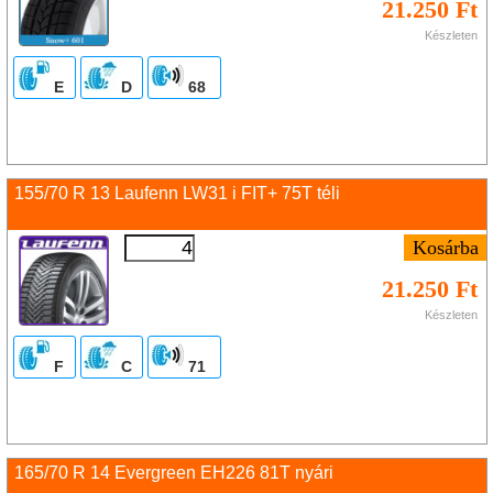
21.250 Ft
Készleten
E
D
68
155/70 R 13 Laufenn LW31 i FIT+ 75T téli
21.250 Ft
Készleten
F
C
71
165/70 R 14 Evergreen EH226 81T nyári