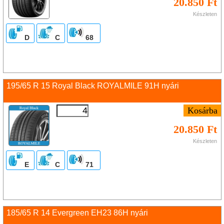
20.850 Ft
Készleten
D
C
68
195/65 R 15 Royal Black ROYALMILE 91H nyári
20.850 Ft
Készleten
E
C
71
185/65 R 14 Evergreen EH23 86H nyári