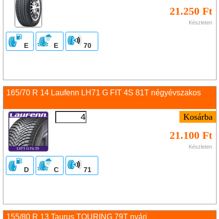
21.250 Ft
Készleten
E
E
70
165/70 R 14 Laufenn LH71 G FIT 4S 81T négyévszakos
21.100 Ft
Készleten
D
C
71
155/80 R 13 Taurus TOURING 79T nyári