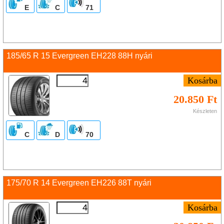
E
C
71
185/65 R 15 Evergreen EH228 88H nyári
20.850 Ft
Készleten
C
D
70
175/70 R 14 Evergreen EH226 88T nyári