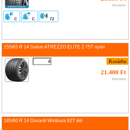
Készleten
C
C
72
155/65 R 14 Sailun ATREZZO ELITE 2 75T nyári
21.400 Ft
Készleten
185/60 R 14 Davanti Wintoura 82T téli