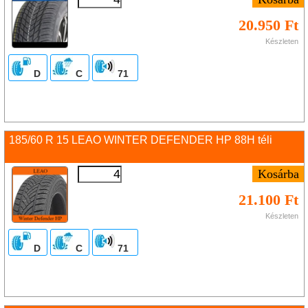
20.950 Ft
Készleten
D
C
71
185/60 R 15 LEAO WINTER DEFENDER HP 88H téli
21.100 Ft
Készleten
D
C
71