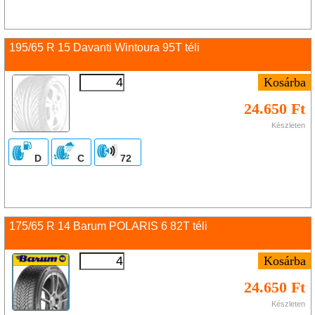
195/65 R 15 Davanti Wintoura 95T téli
24.650 Ft
Készleten
D
C
72
175/65 R 14 Barum POLARIS 6 82T téli
24.650 Ft
Készleten