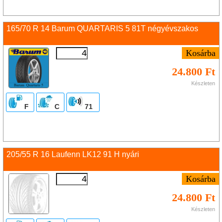
165/70 R 14 Barum QUARTARIS 5 81T négyévszakos
24.800 Ft
Készleten
F
C
71
205/55 R 16 Laufenn LK12 91 H nyári
24.800 Ft
Készleten