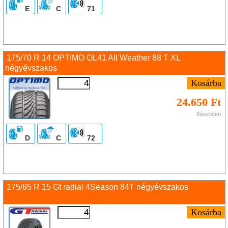
E
C
71
175/70 R 14 OPTIMO OL41 All Weather 88 T XL
négyévszakos
24.650 Ft
Készleten
D
C
72
175/65 R 15 Gt radial 4Season 84T négyévszakos