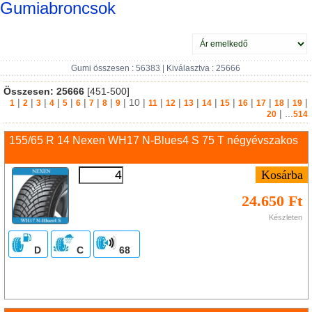
Gumiabroncsok
Gumi összesen : 56383 | Kiválasztva : 25666
Összesen:
25666
[451-500]
|
|
|
|
|
|
|
|
|
10
|
|
|
|
|
|
|
|
|
|
1
2
3
4
5
6
7
8
9
11
12
13
14
15
16
17
18
19
| ...
20
514
155/65 R 14 Nexen WH17 N-Blues4 S 75 T négyévszakos
24.650 Ft
Készleten
D
C
68