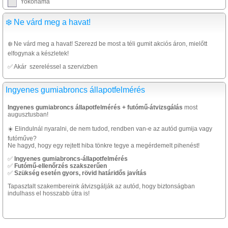
Yokohama
❄️ Ne várd meg a havat!
❄️ Ne várd meg a havat! Szerezd be most a téli gumit akciós áron, mielőtt
elfogynak a készletek!
✅ Akár szereléssel a szervizben
Ingyenes gumiabroncs állapotfelmérés
Ingyenes gumiabroncs állapotfelmérés + futómű-átvizsgálás
most
augusztusban!
☀️ Elindulnál nyaralni, de nem tudod, rendben van-e az autód gumija vagy
futóműve?
Ne hagyd, hogy egy rejtett hiba tönkre tegye a megérdemelt pihenést!
✅
Ingyenes gumiabroncs-állapotfelmérés
✅
Futómű-ellenőrzés szakszerűen
✅
Szükség esetén gyors, rövid határidős javítás
Tapasztalt szakembereink átvizsgálják az autód, hogy biztonságban
indulhass el hosszabb útra is!