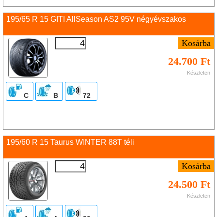
195/65 R 15 GITI AllSeason AS2 95V négyévszakos
24.700 Ft
Készleten
C
B
72
195/60 R 15 Taurus WINTER 88T téli
24.500 Ft
Készleten