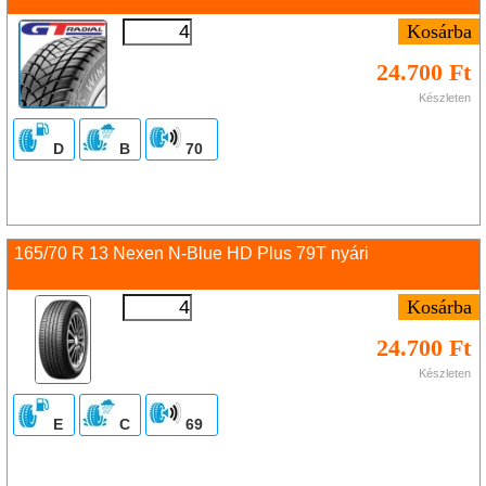
24.700 Ft
Készleten
D
B
70
165/70 R 13 Nexen N-Blue HD Plus 79T nyári
24.700 Ft
Készleten
E
C
69