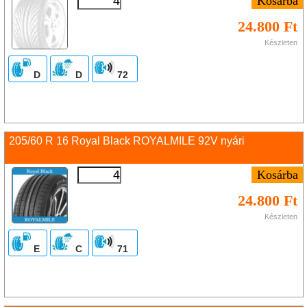
24.800 Ft
Készleten
D
D
72
205/60 R 16 Royal Black ROYALMILE 92V nyári
24.800 Ft
Készleten
E
C
71