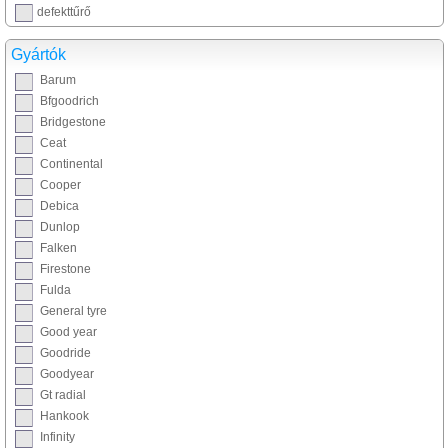
defekttűrő
Gyártók
Barum
Bfgoodrich
Bridgestone
Ceat
Continental
Cooper
Debica
Dunlop
Falken
Firestone
Fulda
General tyre
Good year
Goodride
Goodyear
Gt radial
Hankook
Infinity