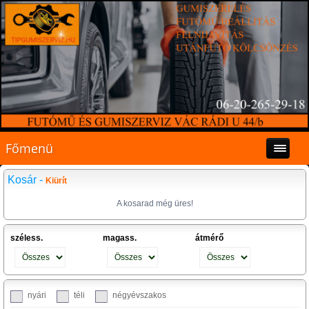
Főmenü
Kosár -
Kiürít
A kosarad még üres!
széless.
magass.
átmérő
nyári
téli
négyévszakos