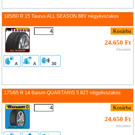
185/60 R 15 Taurus ALL SEASON 88V négyévszakos
24.650 Ft
Készleten
A
A
30
175/65 R 14 Barum QUARTARIS 5 82T négyévszakos
24.650 Ft
Készleten