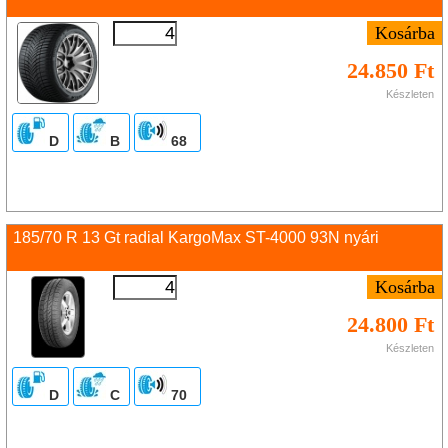
24.850 Ft
Készleten
D
B
68
185/70 R 13 Gt radial KargoMax ST-4000 93N nyári
24.800 Ft
Készleten
D
C
70