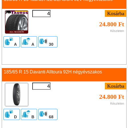
24.800 Ft
Készleten
A
A
30
185/65 R 15 Davanti Alltoura 92H négyévszakos
24.800 Ft
Készleten
D
B
68