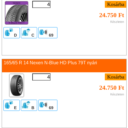
24.750 Ft
Készleten
D
C
69
165/65 R 14 Nexen N-Blue HD Plus 79T nyári
24.750 Ft
Készleten
E
B
69