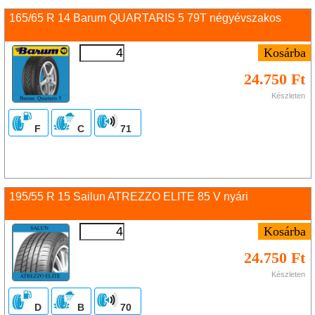
165/65 R 14 Barum QUARTARIS 5 79T négyévszakos
24.750 Ft
Készleten
F
C
71
195/55 R 15 Sailun ATREZZO ELITE 85 V nyári
24.750 Ft
Készleten
D
B
70