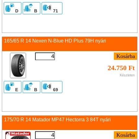
D
B
71
165/65 R 14 Nexen N-Blue HD Plus 79H nyári
24.750 Ft
Készleten
E
B
69
175/70 R 14 Matador MP47 Hectorra 3 84T nyári