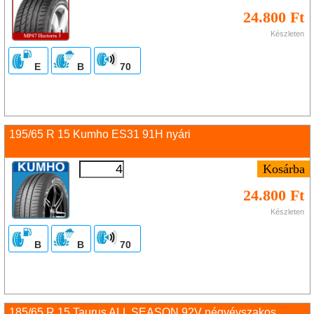
24.800 Ft
Készleten
E
B
70
195/65 R 15 Kumho ES31 91H nyári
24.800 Ft
Készleten
B
B
70
185/65 R 15 Taurus ALL SEASON 92V négyévszakos