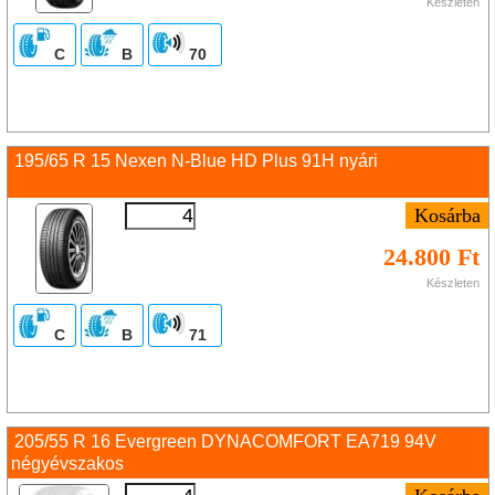
Készleten
C
B
70
195/65 R 15 Nexen N-Blue HD Plus 91H nyári
24.800 Ft
Készleten
C
B
71
205/55 R 16 Evergreen DYNACOMFORT EA719 94V
négyévszakos