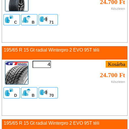
24.700 Ft
Készleten
C
B
71
195/65 R 15 Gt radial Winterpro 2 EVO 95T téli
24.700 Ft
Készleten
D
B
70
195/65 R 15 Gt radial Winterpro 2 EVO 95T téli