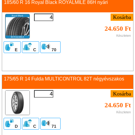
185/60 R 16 Royal Black ROYALMILE 86H nyári
24.650 Ft
Készleten
E
C
70
175/65 R 14 Fulda MULTICONTROL 82T négyévszakos
24.650 Ft
Készleten
D
C
71