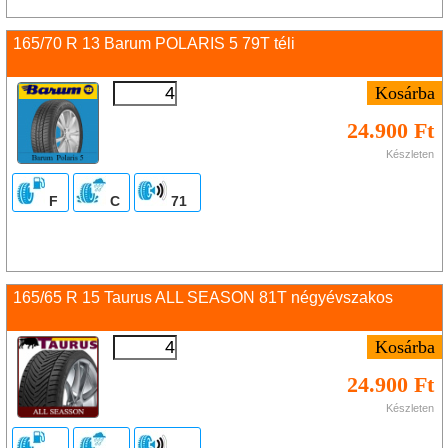
165/70 R 13 Barum POLARIS 5 79T téli
24.900 Ft
Készleten
F
C
71
165/65 R 15 Taurus ALL SEASON 81T négyévszakos
24.900 Ft
Készleten