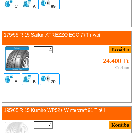
C
A
69
175/55 R 15 Sailun ATREZZO ECO 77T nyári
24.400 Ft
Készleten
E
B
70
195/65 R 15 Kumho WP52+ Wintercraft 91 T téli