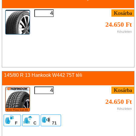
24.650 Ft
Készleten
145/80 R 13 Hankook W442 75T téli
24.650 Ft
Készleten
F
C
71