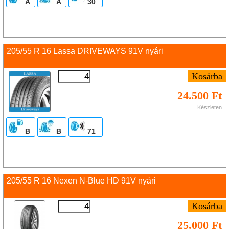
A
A
30
205/55 R 16 Lassa DRIVEWAYS 91V nyári
24.500 Ft
Készleten
B
B
71
205/55 R 16 Nexen N-Blue HD 91V nyári
25.000 Ft