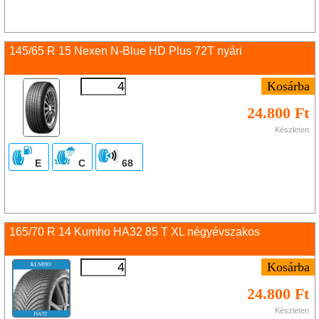
145/65 R 15 Nexen N-Blue HD Plus 72T nyári
24.800 Ft
Készleten
E
C
68
165/70 R 14 Kumho HA32 85 T XL négyévszakos
24.800 Ft
Készleten