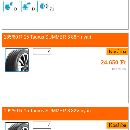
D
D
71
185/60 R 15 Taurus SUMMER 3 88H nyári
24.650 Ft
Készleten
195/50 R 15 Taurus SUMMER 3 82V nyári