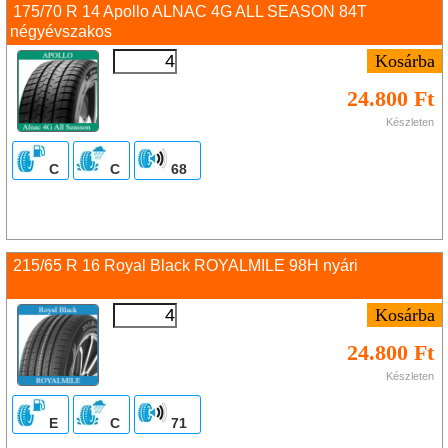
175/70 R 14 Apollo ALNAC 4G ALL SEASON 84T
négyévszakos
24.800 Ft
Készleten
C
C
68
215/65 R 16 Royal Black ROYALMILE 98H nyári
24.800 Ft
Készleten
E
C
71