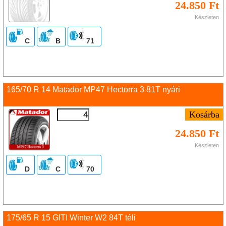
24.850 Ft
Készleten
C
B
71
165/70 R 14 Matador MP47 Hectorra 3 81T nyári
24.850 Ft
Készleten
D
C
70
175/65 R 15 GITI Winter W2 84T téli