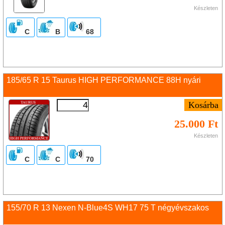
Készleten
C
B
68
185/65 R 15 Taurus HIGH PERFORMANCE 88H nyári
25.000 Ft
Készleten
C
C
70
155/70 R 13 Nexen N-Blue4S WH17 75 T négyévszakos