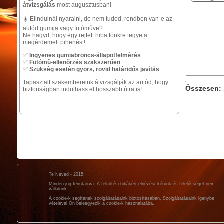
átvizsgálás
most augusztusban!
☀️ Elindulnál nyaralni, de nem tudod, rendben van-e az
autód gumija vagy futóműve?
Ne hagyd, hogy egy rejtett hiba tönkre tegye a
megérdemelt pihenést!
✅
Ingyenes gumiabroncs-állapotfelmérés
✅
Futómű-ellenőrzés szakszerűen
✅
Szükség esetén gyors, rövid határidős javítás
Tapasztalt szakembereink átvizsgálják az autód, hogy
Összesen:
biztonságban indulhass el hosszabb útra is!
Te Neved - 2015
Minden jog fenntartva. A feltöltési hibákért elnézést kérünk és felelősséget nem
vállalunk.
A cookie-k segítenek szolgáltatásaink biztosításában. Szolgáltatásaink igénybe
vételével Ön beleegyezik a cookie-k használatába.