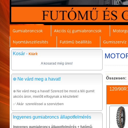
Gumiabroncsok
Akciós új gumiabroncsok
Motorg
Nyomtávszélesítés
Futómű beállítás
Gumiszervíz
Kosár -
Kiürít
MOTO
A kosarad még üres!
Összesen:
❄️ Ne várd meg a havat!
120/90R1
❄️ Ne várd meg a havat! Szerezd be most a téli gumit
akciós áron, mielőtt elfogynak a készletek!
✅ Akár szereléssel a szervizben
Ingyenes gumiabroncs állapotfelmérés
Ingyenes gumiabroncs állapotfelmérés + futómű-