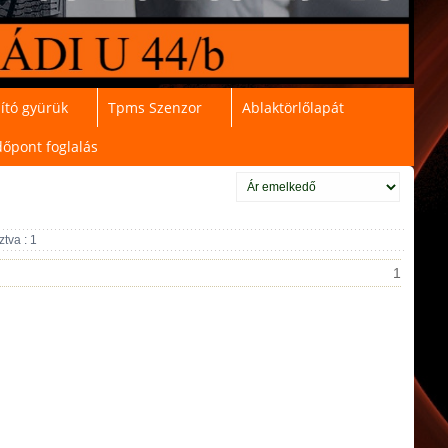
ító gyürük
Tpms Szenzor
Ablaktörlőlapát
dőpont foglalás
tva : 1
1