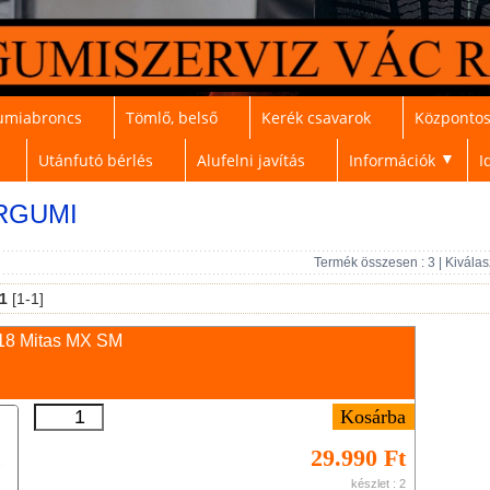
umiabroncs
Tömlő, belső
Kerék csavarok
Központos
Utánfutó bérlés
Alufelni javítás
Információk
I
▼
RGUMI
Termék összesen : 3 | Kiválasz
1
[1-1]
8 Mitas MX SM
29.990 Ft
készlet : 2