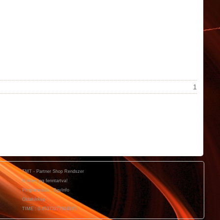
1
TMT - Partner Shop Rendszer
Minden jog fenntartva!
Programozás : BgyInfo
Oldaltérkép
TIME : 0.65373277664185