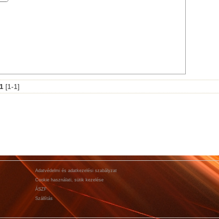
1
[1-1]
Adatvédelmi és adatkezelési szabályzat
Cookie használati, sütik kezelése
ÁSZF
Szállítás