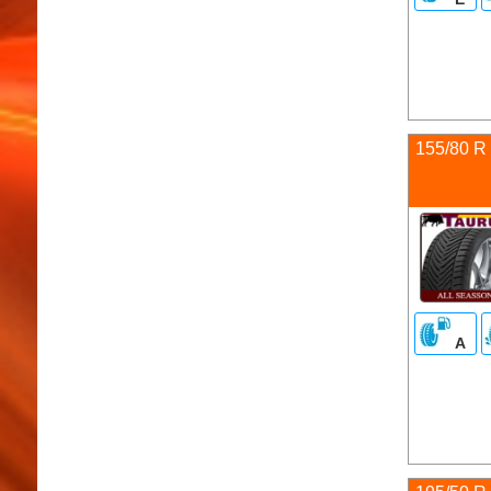
155/80 R
A