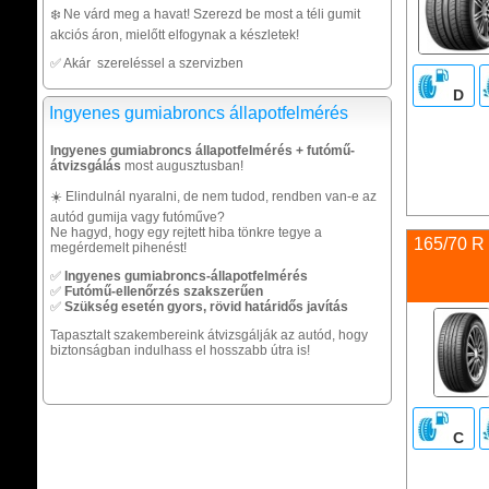
❄️ Ne várd meg a havat! Szerezd be most a téli gumit
akciós áron, mielőtt elfogynak a készletek!
✅ Akár szereléssel a szervizben
D
Ingyenes gumiabroncs állapotfelmérés
Ingyenes gumiabroncs állapotfelmérés + futómű-
átvizsgálás
most augusztusban!
☀️ Elindulnál nyaralni, de nem tudod, rendben van-e az
autód gumija vagy futóműve?
Ne hagyd, hogy egy rejtett hiba tönkre tegye a
165/70 R
megérdemelt pihenést!
✅
Ingyenes gumiabroncs-állapotfelmérés
✅
Futómű-ellenőrzés szakszerűen
✅
Szükség esetén gyors, rövid határidős javítás
Tapasztalt szakembereink átvizsgálják az autód, hogy
biztonságban indulhass el hosszabb útra is!
C