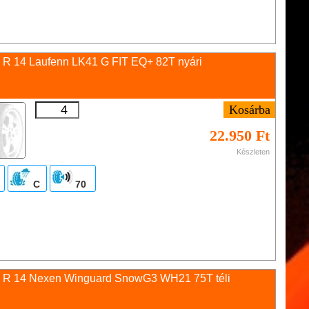
 R 14 Laufenn LK41 G FIT EQ+ 82T nyári
22.950 Ft
Készleten
C
70
 R 14 Nexen Winguard SnowG3 WH21 75T téli