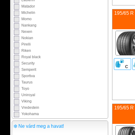
Matador
Michelin
195/65 R
Momo
Nankang
Nexen
Nokian
Pirelli
Riken
Royal black
Security
C
Semperit
Sportiva
Taurus
Toyo
Uniroyal
Viking
195/65 R
Vredestein
Yokohama
❄️ Ne várd meg a havat!