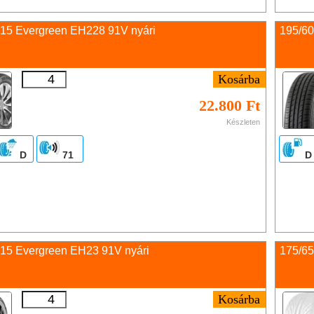
 15 Evergreen EH228 91V nyári
195/60
22.800 Ft
Készleten
D
71
D
 15 Evergreen EH23 91V nyári
175/65