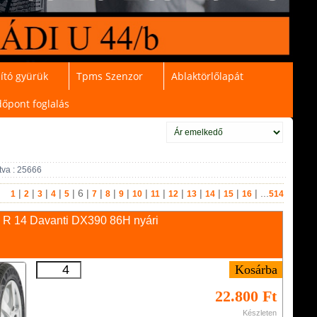
ító gyürük
Tpms Szenzor
Ablaktörlőlapát
dőpont foglalás
tva : 25666
|
|
|
|
|
6
|
|
|
|
|
|
|
|
|
|
| ...
1
2
3
4
5
7
8
9
10
11
12
13
14
15
16
514
 R 14 Davanti DX390 86H nyári
22.800 Ft
Készleten