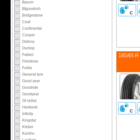
Barum
Bfgoodrich
C
Bridgestone
Ceat
Continental
Cooper
Debica
Dunlop
Falken
185/65 R
Firestone
Fulda
General tyre
Good year
Goodride
Goodyear
Gt radial
Hankook
C
Infinity
Kingstar
Kleber
Kumho
Laufenn