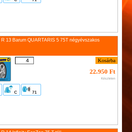
0 R 13 Barum QUARTARIS 5 75T négyévszakos
22.950 Ft
Készleten
C
71