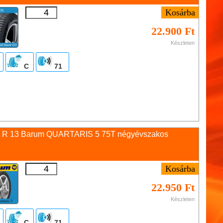
22.900 Ft
Készleten
C
71
0 R 13 Barum QUARTARIS 5 75T négyévszakos
22.950 Ft
Készleten
C
71