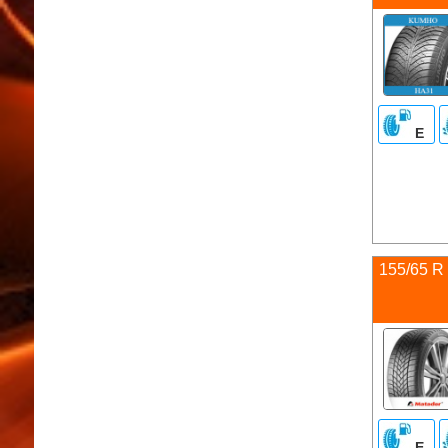
E
155/65 R 
E