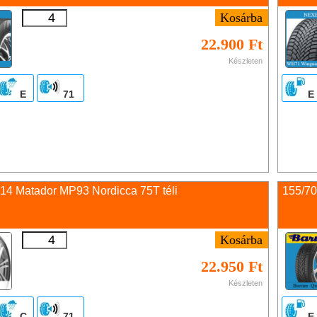
22.900 Ft
Készleten
E
71
E
14 Matador MP93 Nordicca 75T téli
155/7
22.950 Ft
Készleten
C
71
E