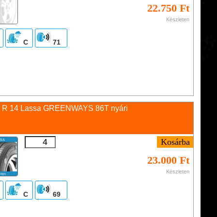
22.750 Ft
Készleten
C
71
5 R 14 Lassa GREENWAYS 86T nyári
23.000 Ft
Készleten
C
69