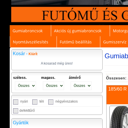
Gumiabroncsok
Akciós új gumiabroncsok
Motorg
Nyomtávszélesítés
Futómű beállítás
Gumiszervíz
Kosár -
Kiürít
Gumiab
A kosarad még üres!
széless.
magass.
átmérő
Összesen:
185/60 R
nyári
téli
négyévszakos
defekttűrő
Gyártók