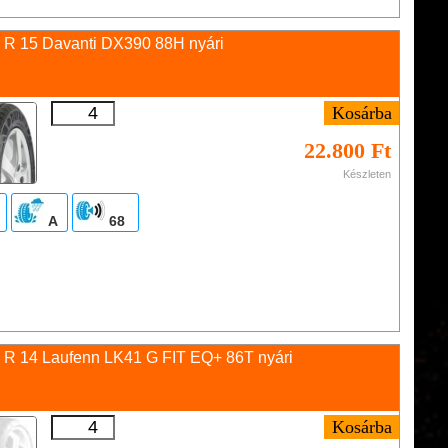
 R 15 Davanti DX390 88H nyári
22.800 Ft
Készleten
A
68
 R 14 Laufenn LK41 G FIT EQ+ 86T nyári