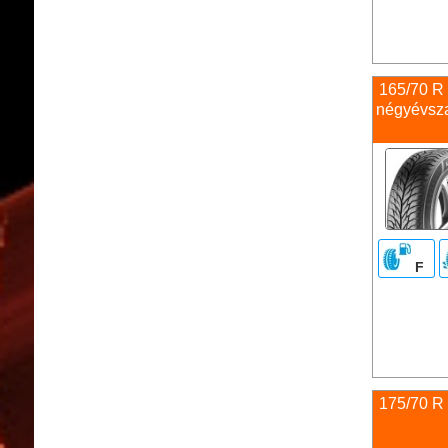
165/70 R
négyévsz
F
175/70 R