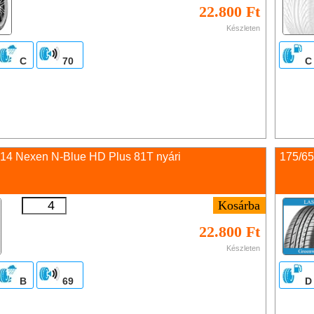
22.800 Ft
Készleten
C
70
C
 14 Nexen N-Blue HD Plus 81T nyári
175/6
22.800 Ft
Készleten
B
69
D