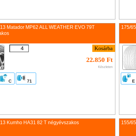
 13 Matador MP62 ALL WEATHER EVO 79T
175/65
akos
22.850 Ft
Készleten
C
71
E
 13 Kumho HA31 82 T négyévszakos
155/65