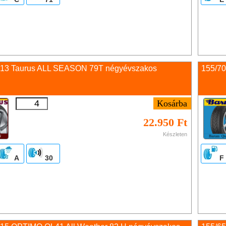
 13 Taurus ALL SEASON 79T négyévszakos
155/7
22.950 Ft
Készleten
A
30
F