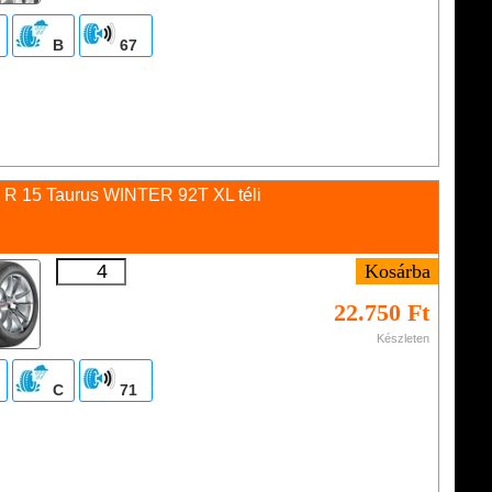
B
67
 R 15 Taurus WINTER 92T XL téli
22.750 Ft
Készleten
C
71