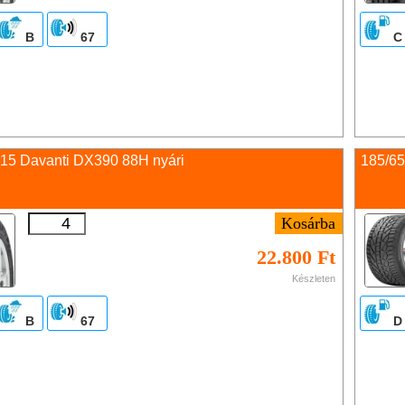
B
67
C
 15 Davanti DX390 88H nyári
185/65
22.800 Ft
Készleten
B
67
D