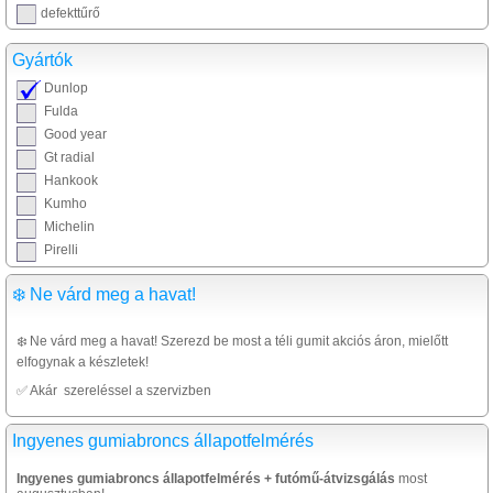
defekttűrő
Gyártók
Dunlop
Fulda
Good year
Gt radial
Hankook
Kumho
Michelin
Pirelli
❄️ Ne várd meg a havat!
❄️ Ne várd meg a havat! Szerezd be most a téli gumit akciós áron, mielőtt
elfogynak a készletek!
✅ Akár szereléssel a szervizben
Ingyenes gumiabroncs állapotfelmérés
Ingyenes gumiabroncs állapotfelmérés + futómű-átvizsgálás
most