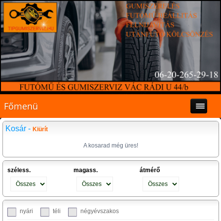
Főmenü
Kosár -
Kiürít
A kosarad még üres!
széless.
magass.
átmérő
nyári
téli
négyévszakos