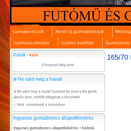
Gumiabroncsok
Akciós új gumiabroncsok
Motorg
Nyomtávszélesítés
Futómű beállítás
Gumiszervíz
Kosár -
Kiürít
165/70
A kosarad még üres!
❄️ Ne várd meg a havat!
❄️ Ne várd meg a havat! Szerezd be most a téli gumit
akciós áron, mielőtt elfogynak a készletek!
✅ Akár szereléssel a szervizben
Ingyenes gumiabroncs állapotfelmérés
Ingyenes gumiabroncs állapotfelmérés + futómű-