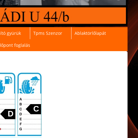
ító gyürük
Tpms Szenzor
Ablaktörlőlapát
dőpont foglalás
C
D