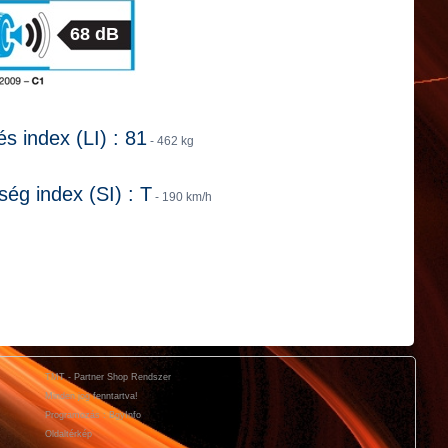
68 dB
és index (LI) : 81
- 462 kg
ég index (SI) : T
- 190 km/h
TMT - Partner Shop Rendszer
Minden jog fenntartva!
Programozás : BgyInfo
Oldaltérkép