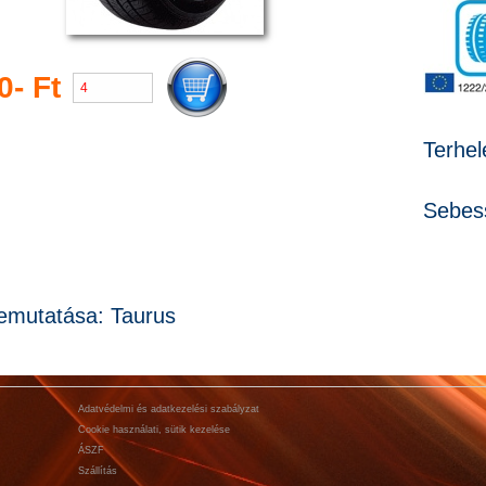
0- Ft
Terhel
Sebess
emutatása: Taurus
Adatvédelmi és adatkezelési szabályzat
Cookie használati, sütik kezelése
ÁSZF
Szállítás