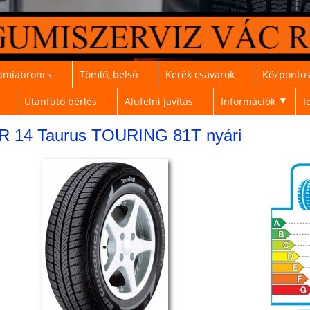
umiabroncs
Tömlő, belső
Kerék csavarok
Központos
Utánfutó bérlés
Alufelni javítás
Információk
I
▼
 R 14 Taurus TOURING 81T nyári