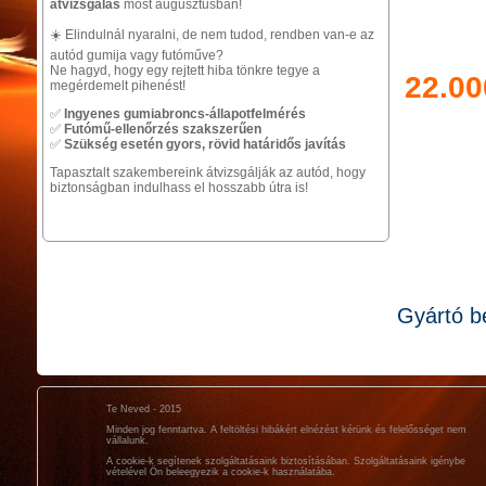
átvizsgálás
most augusztusban!
☀️ Elindulnál nyaralni, de nem tudod, rendben van-e az
autód gumija vagy futóműve?
Ne hagyd, hogy egy rejtett hiba tönkre tegye a
22.00
megérdemelt pihenést!
✅
Ingyenes gumiabroncs-állapotfelmérés
✅
Futómű-ellenőrzés szakszerűen
✅
Szükség esetén gyors, rövid határidős javítás
Tapasztalt szakembereink átvizsgálják az autód, hogy
biztonságban indulhass el hosszabb útra is!
Gyártó b
Te Neved - 2015
Minden jog fenntartva. A feltöltési hibákért elnézést kérünk és felelősséget nem
vállalunk.
A cookie-k segítenek szolgáltatásaink biztosításában. Szolgáltatásaink igénybe
vételével Ön beleegyezik a cookie-k használatába.