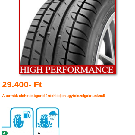
29.400- Ft
A termék eléhetőségéről érdeklődjön ügyfélszolgálatunknál!