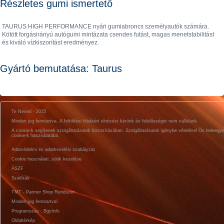
Részletes gumi ismertető
TAURUS HIGH PERFORMANCE nyári gumiabroncs személyautók számára.
Kötött forgásirányú autógumi mintázata csendes futást, magas menetstabilitást
és kiváló vízkiszorítást eredményez.
Gyártó bemutatása: Taurus
Te Neved - 2015
Minden jog fenntartva. A feltöltési hibákért elnézést kérünk és felelősséget nem vállalunk.
A cookie-k segítenek szolgáltatásaink biztosításában. Szolgáltatásaink igénybe vételével Ön beleegy
cookie-k használatába.
Adatvédelmi és adatkezelési szabályzat
Cookie használati, sütik kezelése
ÁSZF
Szállítás
TMT - Partner Shop Rendszer
Minden jog fenntartva!
Programozás : BgyInfo
Oldaltérkép