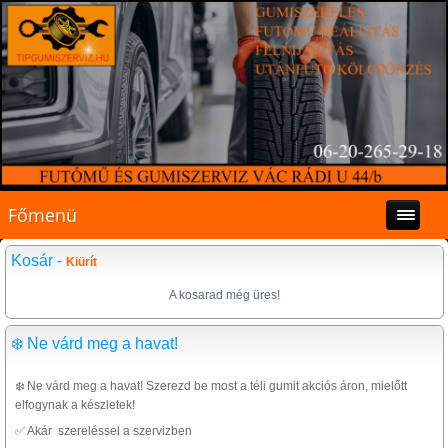
Főmenü
Kosár -
Kiürít
A kosarad még üres!
❄️ Ne várd meg a havat!
❄️ Ne várd meg a havat! Szerezd be most a téli gumit akciós áron, mielőtt
elfogynak a készletek!
✅ Akár szereléssel a szervizben