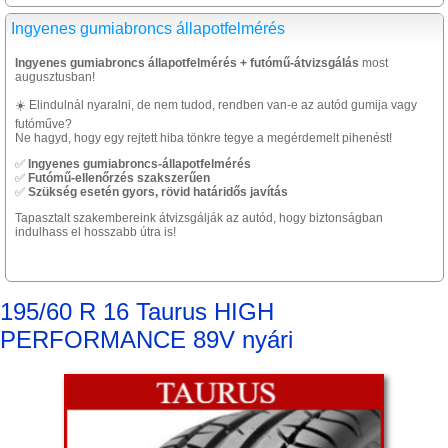
Ingyenes gumiabroncs állapotfelmérés
Ingyenes gumiabroncs állapotfelmérés + futómű-átvizsgálás
most
augusztusban!
☀️ Elindulnál nyaralni, de nem tudod, rendben van-e az autód gumija vagy
futóműve?
Ne hagyd, hogy egy rejtett hiba tönkre tegye a megérdemelt pihenést!
✅
Ingyenes gumiabroncs-állapotfelmérés
✅
Futómű-ellenőrzés szakszerűen
✅
Szükség esetén gyors, rövid határidős javítás
Tapasztalt szakembereink átvizsgálják az autód, hogy biztonságban
indulhass el hosszabb útra is!
195/60 R 16 Taurus HIGH
PERFORMANCE 89V nyári