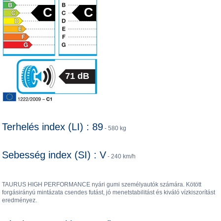
C
C
71 dB
Terhelés index (LI) : 89
- 580 kg
Sebesség index (SI) : V
- 240 km/h
TAURUS HIGH PERFORMANCE nyári gumi személyautók számára. Kötött
forgásirányú mintázata csendes futást, jó menetstabilitást és kiváló vízkiszorítást
eredményez.