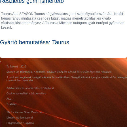
Részletes gumi ismertető
Taurus ALL SEASON Taurus négyévszakos gumi személyautók számára. Kötött
forgásirányú mintázata csendes futást, magas menetstabilitást és kiváló
vízkiszorítást eredményez. A Taurus a Michelin autógumi gyár európai gyáraiban
készül.
Gyártó bemutatása: Taurus
Te Neved - 2015
Minden jog fenntartva. A feltöltési hibákért elnézést kérünk és felelősséget nem vállalunk.
A cookie-k segítenek szolgáltatásaink biztosításában. Szolgáltatásaink igénybe vételével Ön beleegy
cookie-k használatába.
Adatvédelmi és adatkezelési szabályzat
Cookie használati, sütik kezelése
ÁSZF
Szállítás
TMT - Partner Shop Rendszer
Minden jog fenntartva!
Programozás : BgyInfo