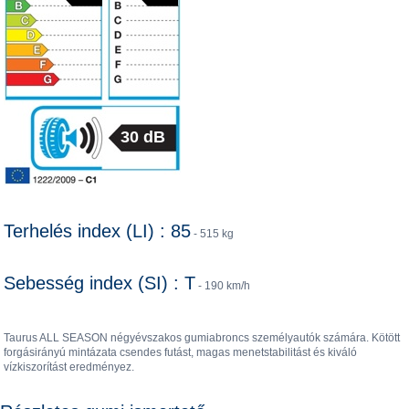
30 dB
Terhelés index (LI) : 85
- 515 kg
Sebesség index (SI) : T
- 190 km/h
Taurus ALL SEASON négyévszakos gumiabroncs személyautók számára. Kötött
forgásirányú mintázata csendes futást, magas menetstabilitást és kiváló
vízkiszorítást eredményez.