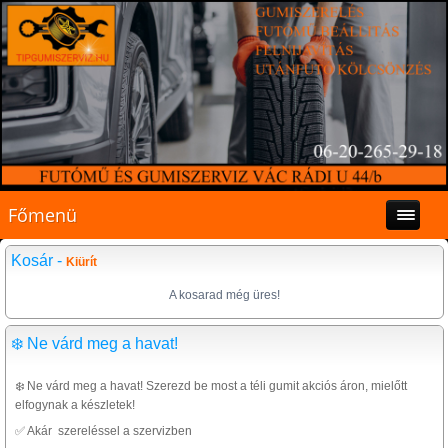
Főmenü
Kosár -
Kiürít
A kosarad még üres!
❄️ Ne várd meg a havat!
❄️ Ne várd meg a havat! Szerezd be most a téli gumit akciós áron, mielőtt
elfogynak a készletek!
✅ Akár szereléssel a szervizben