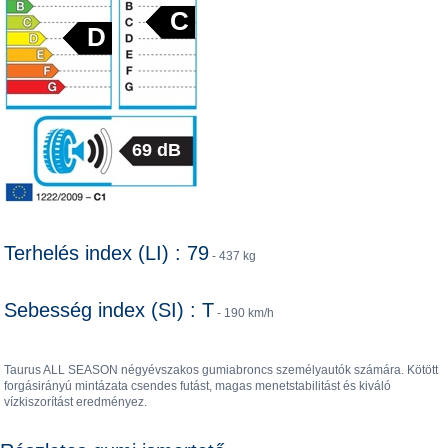
C
D
69 dB
Terhelés index (LI) : 79
- 437 kg
Sebesség index (SI) : T
- 190 km/h
Taurus ALL SEASON négyévszakos gumiabroncs személyautók számára. Kötött
forgásirányú mintázata csendes futást, magas menetstabilitást és kiváló
vízkiszorítást eredményez.