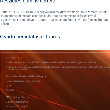
Részletes gumi ismertető
Taurus ALL SEASON Taurus négyévszakos gumi személyautók számára. Kötött
forgásirányú mintázata csendes futást, magas menetstabilitást és kiváló
vízkiszorítást eredményez. A Taurus a Michelin autógumi gyár európai gyáraiban
készül.
Gyártó bemutatása: Taurus
Te Neved - 2015
Minden jog fenntartva. A feltöltési hibákért elnézést kérünk és felelősséget nem vállalunk.
A cookie-k segítenek szolgáltatásaink biztosításában. Szolgáltatásaink igénybe vételével Ön beleegy
cookie-k használatába.
Adatvédelmi és adatkezelési szabályzat
Cookie használati, sütik kezelése
ÁSZF
Szállítás
TMT - Partner Shop Rendszer
Minden jog fenntartva!
Programozás : BgyInfo