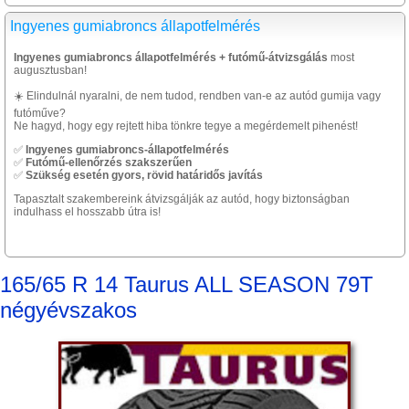
Ingyenes gumiabroncs állapotfelmérés
Ingyenes gumiabroncs állapotfelmérés + futómű-átvizsgálás
most
augusztusban!
☀️ Elindulnál nyaralni, de nem tudod, rendben van-e az autód gumija vagy
futóműve?
Ne hagyd, hogy egy rejtett hiba tönkre tegye a megérdemelt pihenést!
✅
Ingyenes gumiabroncs-állapotfelmérés
✅
Futómű-ellenőrzés szakszerűen
✅
Szükség esetén gyors, rövid határidős javítás
Tapasztalt szakembereink átvizsgálják az autód, hogy biztonságban
indulhass el hosszabb útra is!
165/65 R 14 Taurus ALL SEASON 79T
négyévszakos