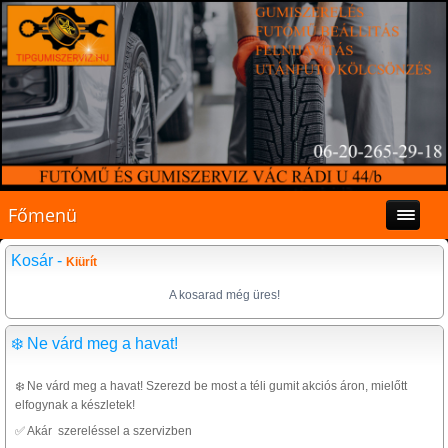
Főmenü
Kosár -
Kiürít
A kosarad még üres!
❄️ Ne várd meg a havat!
❄️ Ne várd meg a havat! Szerezd be most a téli gumit akciós áron, mielőtt
elfogynak a készletek!
✅ Akár szereléssel a szervizben