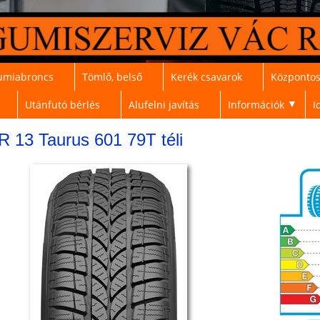
umiabroncs
Tömlő, belső
Kerék csavarok
Központos
Utánfutó bérlés
Alufelni javítás
Információk
I
▼
R 13 Taurus 601 79T téli