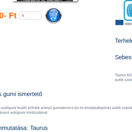
0- Ft
Terhel
Sebess
Taurus 601
autók szám
s gumi ismertető
li autógumi kiváló ár/érték arányú gumiabroncs kis és középkategóriás autók szám
rányos autógumi mintázataival
emutatása: Taurus