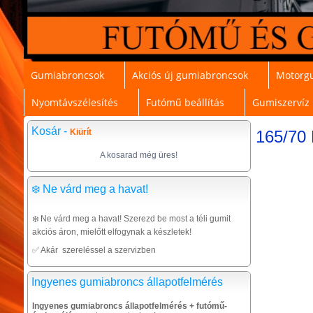
Gumiabroncsok
Akciós új gumiabroncsok
Motorg
Nyomtávszélesítés
Futómű beállítás
Gumiszervíz
Kosár -
Kiürít
165/70 
A kosarad még üres!
❄️ Ne várd meg a havat!
❄️ Ne várd meg a havat! Szerezd be most a téli gumit
akciós áron, mielőtt elfogynak a készletek!
✅ Akár szereléssel a szervizben
Ingyenes gumiabroncs állapotfelmérés
Ingyenes gumiabroncs állapotfelmérés + futómű-