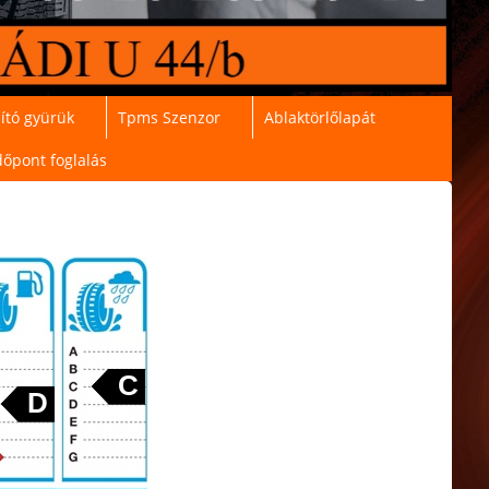
ító gyürük
Tpms Szenzor
Ablaktörlőlapát
dőpont foglalás
C
D