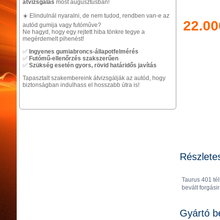
átvizsgálás
most augusztusban!
☀️ Elindulnál nyaralni, de nem tudod, rendben van-e az
22.00
autód gumija vagy futóműve?
Ne hagyd, hogy egy rejtett hiba tönkre tegye a
megérdemelt pihenést!
✅
Ingyenes gumiabroncs-állapotfelmérés
✅
Futómű-ellenőrzés szakszerűen
✅
Szükség esetén gyors, rövid határidős javítás
Tapasztalt szakembereink átvizsgálják az autód, hogy
biztonságban indulhass el hosszabb útra is!
Részlete
Taurus 401 té
bevált forgási
Gyártó b