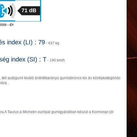
71 dB
és index (LI) : 79
- 437 kg
ég index (SI) : T
- 190 km/h
 téli autógumi kiváló ár/értékarányú gumiabroncs kis és középkategóriás
ára .
ára A Taurus a Michelin európai gumigyáraiban készül a Kormoran jól