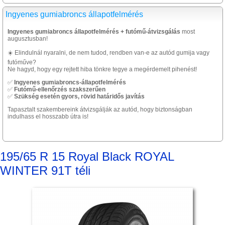
Ingyenes gumiabroncs állapotfelmérés
Ingyenes gumiabroncs állapotfelmérés + futómű-átvizsgálás
most
augusztusban!
☀️ Elindulnál nyaralni, de nem tudod, rendben van-e az autód gumija vagy
futóműve?
Ne hagyd, hogy egy rejtett hiba tönkre tegye a megérdemelt pihenést!
✅
Ingyenes gumiabroncs-állapotfelmérés
✅
Futómű-ellenőrzés szakszerűen
✅
Szükség esetén gyors, rövid határidős javítás
Tapasztalt szakembereink átvizsgálják az autód, hogy biztonságban
indulhass el hosszabb útra is!
195/65 R 15 Royal Black ROYAL
WINTER 91T téli