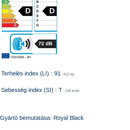
D
D
72 dB
Terhelés index (LI) : 91
- 615 kg
Sebesség index (SI) : T
- 190 km/h
Gyártó bemutatása: Royal Black