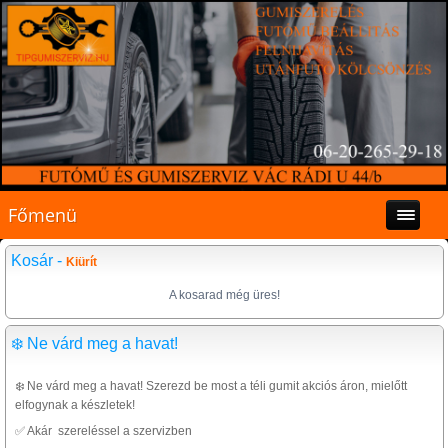
Főmenü
Kosár -
Kiürít
A kosarad még üres!
❄️ Ne várd meg a havat!
❄️ Ne várd meg a havat! Szerezd be most a téli gumit akciós áron, mielőtt
elfogynak a készletek!
✅ Akár szereléssel a szervizben