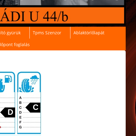
ító gyürük
Tpms Szenzor
Ablaktörlőlapát
dőpont foglalás
C
D