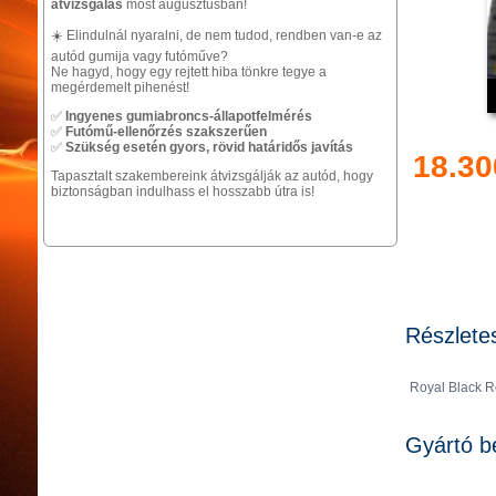
átvizsgálás
most augusztusban!
☀️ Elindulnál nyaralni, de nem tudod, rendben van-e az
autód gumija vagy futóműve?
Ne hagyd, hogy egy rejtett hiba tönkre tegye a
megérdemelt pihenést!
✅
Ingyenes gumiabroncs-állapotfelmérés
✅
Futómű-ellenőrzés szakszerűen
✅
Szükség esetén gyors, rövid határidős javítás
18.30
Tapasztalt szakembereink átvizsgálják az autód, hogy
biztonságban indulhass el hosszabb útra is!
Részlete
Royal Black Ro
Gyártó b