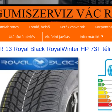
umiabroncs
Tömlő, belső
Kerék csavarok
Központos
Utánfutó bérlés
Alufelni javítás
Információk
I
▼
R 13 Royal Black RoyalWinter HP 73T téli