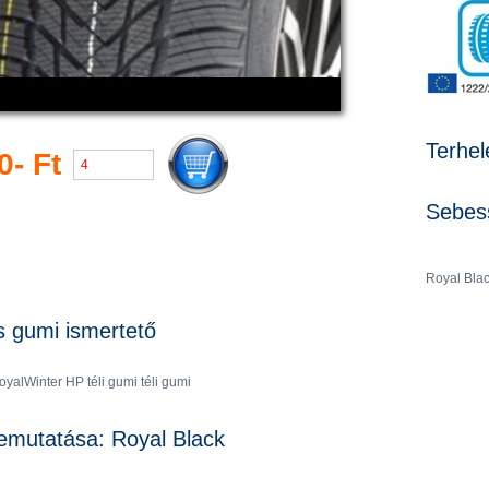
Terhel
0- Ft
Sebess
Royal Blac
s gumi ismertető
yalWinter HP téli gumi téli gumi
emutatása: Royal Black