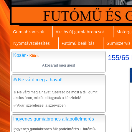
Gumiabroncsok
Akciós új gumiabroncsok
Motorg
Nyomtávszélesítés
Futómű beállítás
Gumiszervíz
Kosár -
Kiürít
155/65 
A kosarad még üres!
❄️ Ne várd meg a havat!
❄️ Ne várd meg a havat! Szerezd be most a téli gumit
akciós áron, mielőtt elfogynak a készletek!
✅ Akár szereléssel a szervizben
Ingyenes gumiabroncs állapotfelmérés
Ingyenes gumiabroncs állapotfelmérés + futómű-