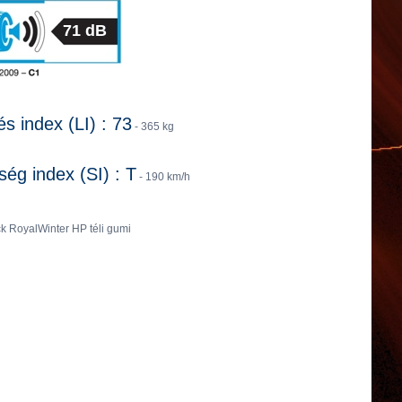
71 dB
és index (LI) : 73
- 365 kg
ég index (SI) : T
- 190 km/h
k RoyalWinter HP téli gumi