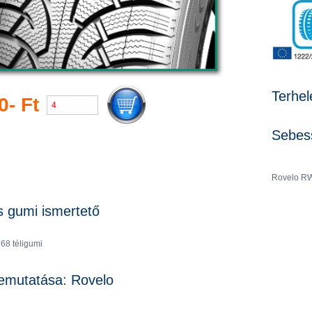
Terhel
0- Ft
Sebess
Rovelo RW
s gumi ismertető
68 téligumi
emutatása: Rovelo