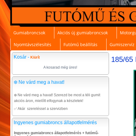
Gumiabroncsok
Akciós új gumiabroncsok
Motorg
Nyomtávszélesítés
Futómű beállítás
Gumiszervíz
Kosár -
Kiürít
185/65 
A kosarad még üres!
❄️ Ne várd meg a havat!
❄️ Ne várd meg a havat! Szerezd be most a téli gumit
akciós áron, mielőtt elfogynak a készletek!
✅ Akár szereléssel a szervizben
Ingyenes gumiabroncs állapotfelmérés
Ingyenes gumiabroncs állapotfelmérés + futómű-