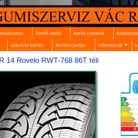
umiabroncs
Tömlő, belső
Kerék csavarok
Központos
Utánfutó bérlés
Alufelni javítás
Információk
I
▼
R 14 Rovelo RWT-768 86T téli