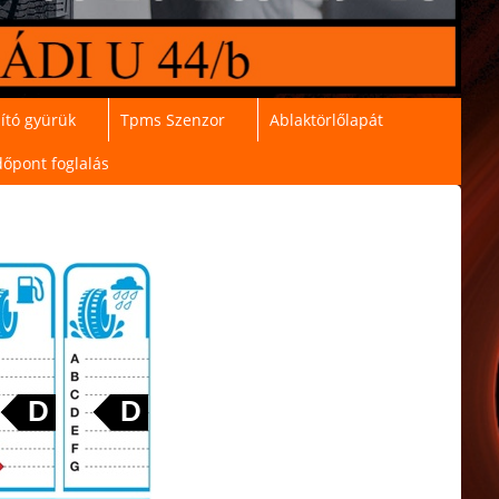
ító gyürük
Tpms Szenzor
Ablaktörlőlapát
dőpont foglalás
D
D