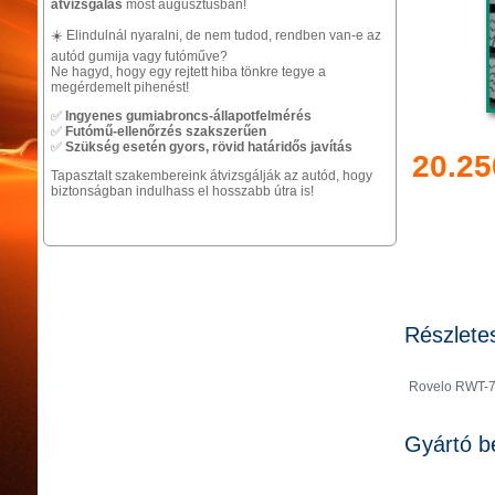
átvizsgálás
most augusztusban!
☀️ Elindulnál nyaralni, de nem tudod, rendben van-e az
autód gumija vagy futóműve?
Ne hagyd, hogy egy rejtett hiba tönkre tegye a
megérdemelt pihenést!
✅
Ingyenes gumiabroncs-állapotfelmérés
✅
Futómű-ellenőrzés szakszerűen
✅
Szükség esetén gyors, rövid határidős javítás
20.25
Tapasztalt szakembereink átvizsgálják az autód, hogy
biztonságban indulhass el hosszabb útra is!
Részlete
Rovelo RWT-7
Gyártó b