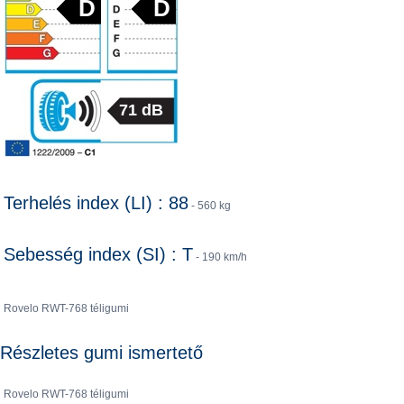
D
D
71 dB
Terhelés index (LI) : 88
- 560 kg
Sebesség index (SI) : T
- 190 km/h
Rovelo RWT-768 téligumi
Részletes gumi ismertető
Rovelo RWT-768 téligumi