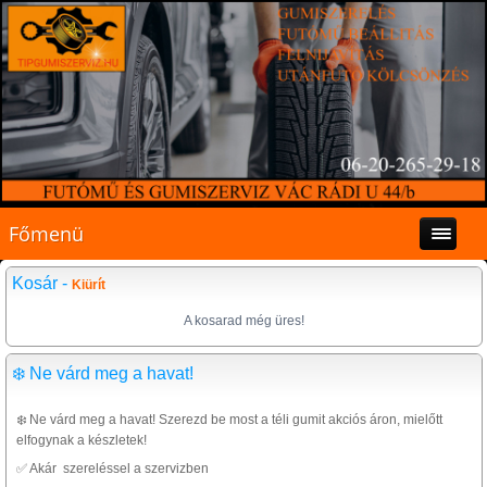
Főmenü
Kosár -
Kiürít
A kosarad még üres!
❄️ Ne várd meg a havat!
❄️ Ne várd meg a havat! Szerezd be most a téli gumit akciós áron, mielőtt
elfogynak a készletek!
✅ Akár szereléssel a szervizben