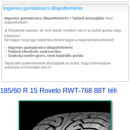
Ingyenes gumiabroncs állapotfelmérés
Ingyenes gumiabroncs állapotfelmérés + futómű-átvizsgálás
most
augusztusban!
☀️ Elindulnál nyaralni, de nem tudod, rendben van-e az autód gumija vagy
futóműve?
Ne hagyd, hogy egy rejtett hiba tönkre tegye a megérdemelt pihenést!
✅
Ingyenes gumiabroncs-állapotfelmérés
✅
Futómű-ellenőrzés szakszerűen
✅
Szükség esetén gyors, rövid határidős javítás
Tapasztalt szakembereink átvizsgálják az autód, hogy biztonságban
indulhass el hosszabb útra is!
185/60 R 15 Rovelo RWT-768 88T téli