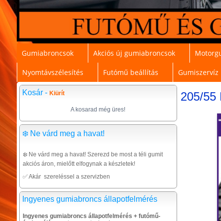
Gumiabroncsok
Akciós új gumiabroncsok
Motorg
Nyomtávszélesítés
Futómű beállítás
Gumiszervíz
Kosár -
Kiürít
205/55
A kosarad még üres!
❄️ Ne várd meg a havat!
❄️ Ne várd meg a havat! Szerezd be most a téli gumit
akciós áron, mielőtt elfogynak a készletek!
✅ Akár szereléssel a szervizben
Ingyenes gumiabroncs állapotfelmérés
Ingyenes gumiabroncs állapotfelmérés + futómű-