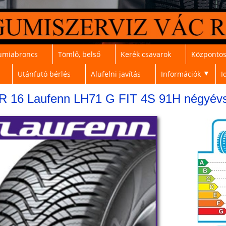
umiabroncs
Tömlő, belső
Kerék csavarok
Központos
Utánfutó bérlés
Alufelni javítás
Információk
I
▼
 R 16 Laufenn LH71 G FIT 4S 91H négyév