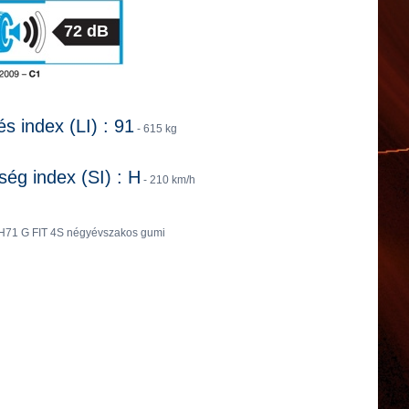
72 dB
és index (LI) : 91
- 615 kg
ég index (SI) : H
- 210 km/h
H71 G FIT 4S négyévszakos gumi