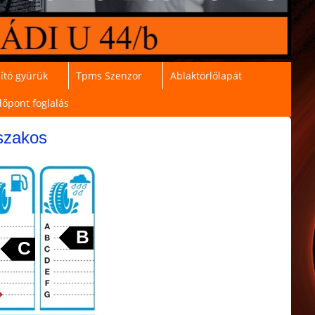
ító gyürük
Tpms Szenzor
Ablaktörlőlapát
dőpont foglalás
szakos
B
C