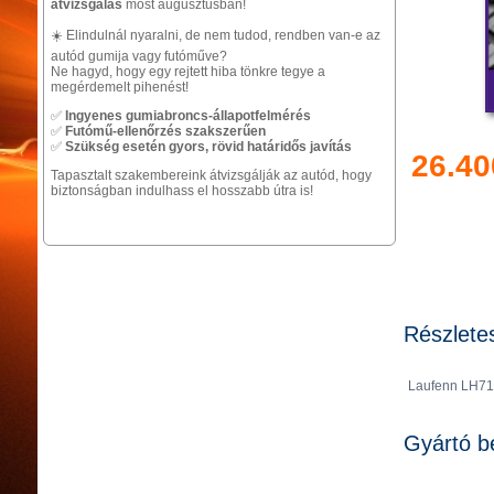
átvizsgálás
most augusztusban!
☀️ Elindulnál nyaralni, de nem tudod, rendben van-e az
autód gumija vagy futóműve?
Ne hagyd, hogy egy rejtett hiba tönkre tegye a
megérdemelt pihenést!
✅
Ingyenes gumiabroncs-állapotfelmérés
✅
Futómű-ellenőrzés szakszerűen
✅
Szükség esetén gyors, rövid határidős javítás
26.40
Tapasztalt szakembereink átvizsgálják az autód, hogy
biztonságban indulhass el hosszabb útra is!
Részlete
Laufenn LH71
Gyártó b