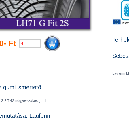
Terhel
0- Ft
Sebess
Laufenn L
s gumi ismertető
 G FIT 4S négyévszakos gumi
emutatása: Laufenn