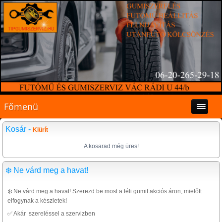
Főmenü
Kosár -
Kiürít
A kosarad még üres!
❄️ Ne várd meg a havat!
❄️ Ne várd meg a havat! Szerezd be most a téli gumit akciós áron, mielőtt
elfogynak a készletek!
✅ Akár szereléssel a szervizben