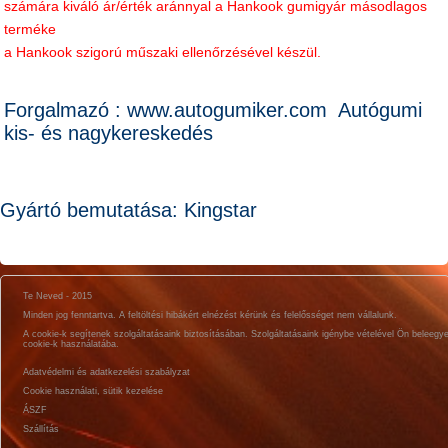
számára kiváló ár/érték aránnyal a Hankook gumigyár másodlagos
terméke
a Hankook szigorú műszaki ellenőrzésével készül.
Forgalmazó : www.autogumiker.com Autógumi
kis- és nagykereskedés
Gyártó bemutatása: Kingstar
Te Neved - 2015
Minden jog fenntartva. A feltöltési hibákért elnézést kérünk és felelősséget nem vállalunk.
A cookie-k segítenek szolgáltatásaink biztosításában. Szolgáltatásaink igénybe vételével Ön beleegy
cookie-k használatába.
Adatvédelmi és adatkezelési szabályzat
Cookie használati, sütik kezelése
ÁSZF
Szállítás