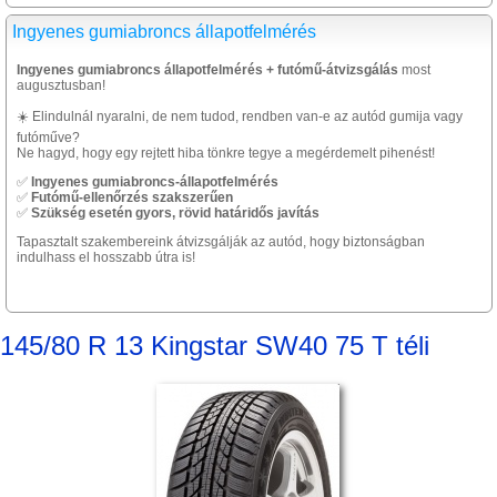
Ingyenes gumiabroncs állapotfelmérés
Ingyenes gumiabroncs állapotfelmérés + futómű-átvizsgálás
most
augusztusban!
☀️ Elindulnál nyaralni, de nem tudod, rendben van-e az autód gumija vagy
futóműve?
Ne hagyd, hogy egy rejtett hiba tönkre tegye a megérdemelt pihenést!
✅
Ingyenes gumiabroncs-állapotfelmérés
✅
Futómű-ellenőrzés szakszerűen
✅
Szükség esetén gyors, rövid határidős javítás
Tapasztalt szakembereink átvizsgálják az autód, hogy biztonságban
indulhass el hosszabb útra is!
145/80 R 13 Kingstar SW40 75 T téli