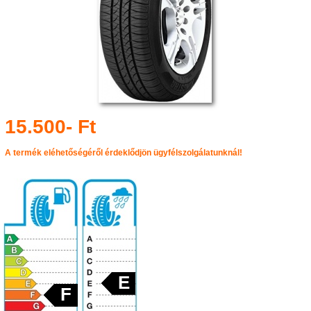
15.500- Ft
A termék eléhetőségéről érdeklődjön ügyfélszolgálatunknál!
E
F