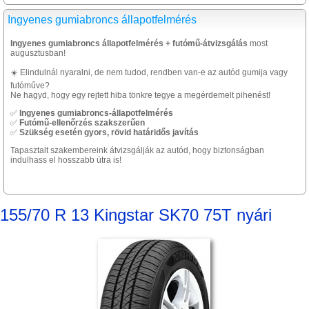
Ingyenes gumiabroncs állapotfelmérés
Ingyenes gumiabroncs állapotfelmérés + futómű-átvizsgálás
most
augusztusban!
☀️ Elindulnál nyaralni, de nem tudod, rendben van-e az autód gumija vagy
futóműve?
Ne hagyd, hogy egy rejtett hiba tönkre tegye a megérdemelt pihenést!
✅
Ingyenes gumiabroncs-állapotfelmérés
✅
Futómű-ellenőrzés szakszerűen
✅
Szükség esetén gyors, rövid határidős javítás
Tapasztalt szakembereink átvizsgálják az autód, hogy biztonságban
indulhass el hosszabb útra is!
155/70 R 13 Kingstar SK70 75T nyári