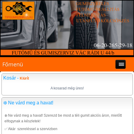
Főmenü
Kosár -
Kiürít
A kosarad még üres!
❄️ Ne várd meg a havat!
❄️ Ne várd meg a havat! Szerezd be most a téli gumit akciós áron, mielőtt
elfogynak a készletek!
✅ Akár szereléssel a szervizben