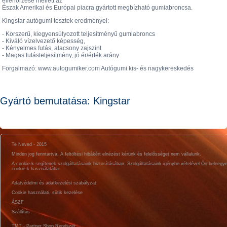
ellenőrzése mellett az
Észak Amerikai és Európai piacra gyártott megbízható gumiabroncsa.
Kingstar autógumi tesztek eredményei:
- Korszerű, kiegyensúlyozott teljesítményű gumiabroncs
- Kiváló vízelvezető képesség,
- Kényelmes futás, alacsony zajszint
- Magas futásteljesítmény, jó ér/érték arány
Forgalmazó: www.autogumiker.com Autógumi kis- és nagykereskedés
Gyártó bemutatása: Kingstar
Te Neved - 2015
Minden jog fenntartva. A feltöltési hibákért elnézést kérünk és felelősséget nem vállalunk.
A cookie-k segítenek szolgáltatásaink biztosításában. Szolgáltatásaink igénybe vételével Ön beleegy
cookie-k használatába.
Adatvédelmi és adatkezelési szabályzat
Cookie használati, sütik kezelése
ÁSZF
Szállítás
TMT - Partner Shop Rendszer