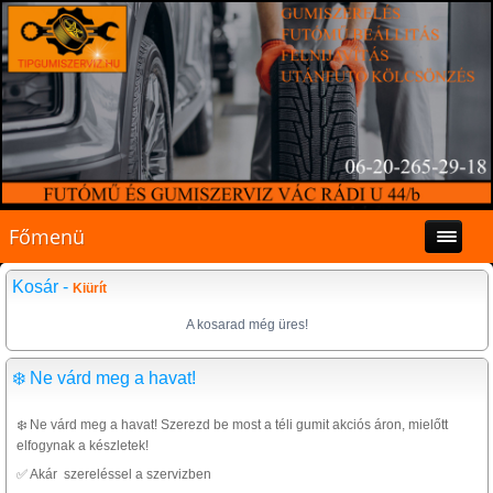
Főmenü
Kosár -
Kiürít
A kosarad még üres!
❄️ Ne várd meg a havat!
❄️ Ne várd meg a havat! Szerezd be most a téli gumit akciós áron, mielőtt
elfogynak a készletek!
✅ Akár szereléssel a szervizben