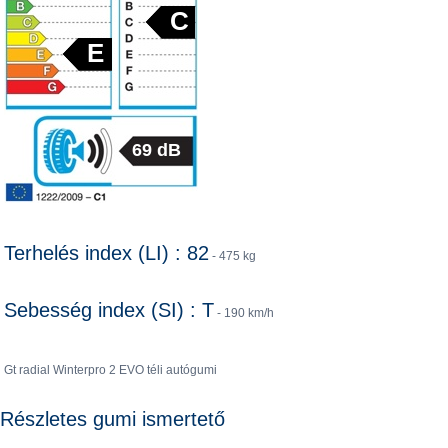
C
E
69 dB
Terhelés index (LI) : 82
- 475 kg
Sebesség index (SI) : T
- 190 km/h
Gt radial Winterpro 2 EVO téli autógumi
Részletes gumi ismertető