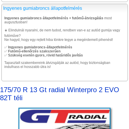
Ingyenes gumiabroncs állapotfelmérés
Ingyenes gumiabroncs állapotfelmérés + futómű-átvizsgálás
most
augusztusban!
☀️ Elindulnál nyaralni, de nem tudod, rendben van-e az autód gumija vagy
futóműve?
Ne hagyd, hogy egy rejtett hiba tönkre tegye a megérdemelt pihenést!
✅
Ingyenes gumiabroncs-állapotfelmérés
✅
Futómű-ellenőrzés szakszerűen
✅
Szükség esetén gyors, rövid határidős javítás
Tapasztalt szakembereink átvizsgálják az autód, hogy biztonságban
indulhass el hosszabb útra is!
175/70 R 13 Gt radial Winterpro 2 EVO
82T téli