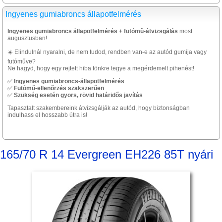
Ingyenes gumiabroncs állapotfelmérés
Ingyenes gumiabroncs állapotfelmérés + futómű-átvizsgálás
most
augusztusban!
☀️ Elindulnál nyaralni, de nem tudod, rendben van-e az autód gumija vagy
futóműve?
Ne hagyd, hogy egy rejtett hiba tönkre tegye a megérdemelt pihenést!
✅
Ingyenes gumiabroncs-állapotfelmérés
✅
Futómű-ellenőrzés szakszerűen
✅
Szükség esetén gyors, rövid határidős javítás
Tapasztalt szakembereink átvizsgálják az autód, hogy biztonságban
indulhass el hosszabb útra is!
165/70 R 14 Evergreen EH226 85T nyári