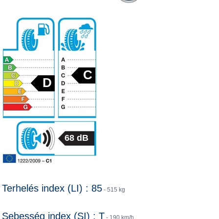
C
D
68 dB
Terhelés index (LI) : 85
- 515 kg
Sebesség index (SI) : T
- 190 km/h