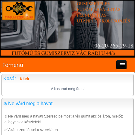
Főmenü
Kosár -
Kiürít
A kosarad még üres!
❄️ Ne várd meg a havat!
❄️ Ne várd meg a havat! Szerezd be most a téli gumit akciós áron, mielőtt
elfogynak a készletek!
✅ Akár szereléssel a szervizben